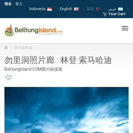
报名
登入
Indonesia
|
English
|
国语
|
عربي
|
Your Cart
Tog
navi
家
照片贡献者
勿里洞照片廊 : 林登·索马哈迪
BelitungIsland.COM图片链接器