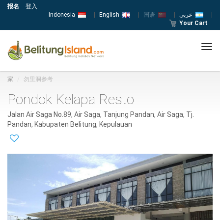
报名
登入
Indonesia
|
English
|
国语
|
عربي
|
Your Cart
Tog
navi
家
勿里洞参考
Pondok Kelapa Resto
Jalan Air Saga No.89, Air Saga, Tanjung Pandan, Air Saga, Tj.
Pandan, Kabupaten Belitung, Kepulauan