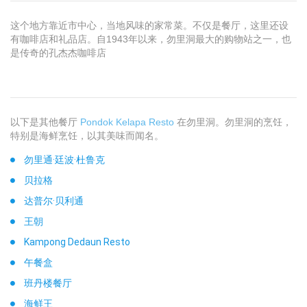
这个地方靠近市中心，当地风味的家常菜。不仅是餐厅，这里还设
有咖啡店和礼品店。自1943年以来，勿里洞最大的购物站之一，也
是传奇的孔杰杰咖啡店
以下是其他餐厅
Pondok Kelapa Resto
在勿里洞。勿里洞的烹饪，
特别是海鲜烹饪，以其美味而闻名。
勿里通·廷波·杜鲁克
贝拉格
达普尔·贝利通
王朝
Kampong Dedaun Resto
午餐盒
班丹楼餐厅
海鲜王