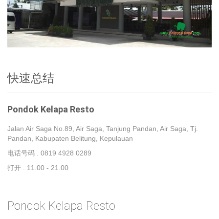
Belitung Image #1
Be
快速总结
Pondok Kelapa Resto
Jalan Air Saga No.89, Air Saga, Tanjung Pandan, Air Saga, Tj.
Pandan, Kabupaten Belitung, Kepulauan
电话号码 . 0819 4928 0289
打开 . 11.00 - 21.00
Pondok Kelapa Resto