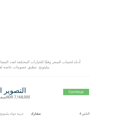
ج
Central City بيليتونج. تنطبق خصومات خاصة لفترات معينة لمجموعات من 4 مشاركين أو أكثر.
التصوير ا
Continue
حزمة جولة 4 مشارك 3D 2N السعر الإجماليIDR 7,168,000
4 الناس
مشارك: