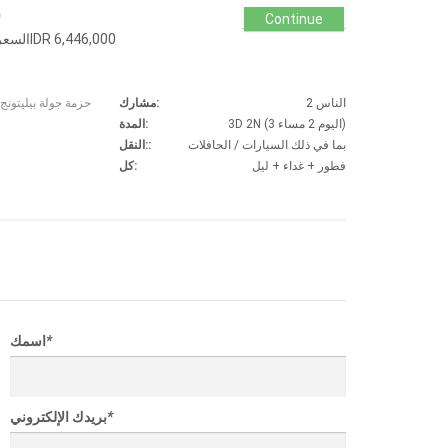
ش
Continue
حزمة جولة 2 مشارك 3D 2N السعر الإجماليIDR 6,446,000
2 الناس
مشارك:
3D 2N (3 اليوم 2 مساء)
المدة:
بما في ذلك السيارات / الحافلات
النقل::
فطور + غداء + ليل
كل:
*
اسمك
*
بريدك الإلكتروني