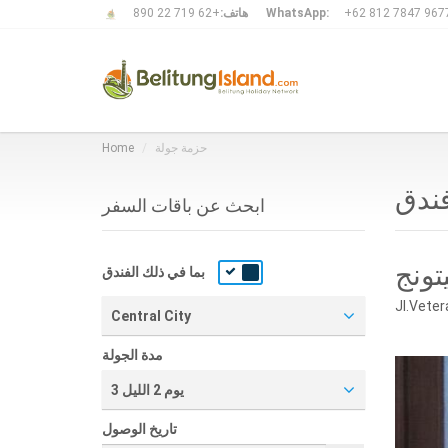
+62 812 7847 967
WhatsApp:
هاتف:
+62 719 22 890
حزمة جولة
Home
فندق
ابحث عن باقات السفر
بما في ذلك الفندق
Jl.Vete
Central City
مدة الجولة
3 يوم 2 الليل
تاريخ الوصول