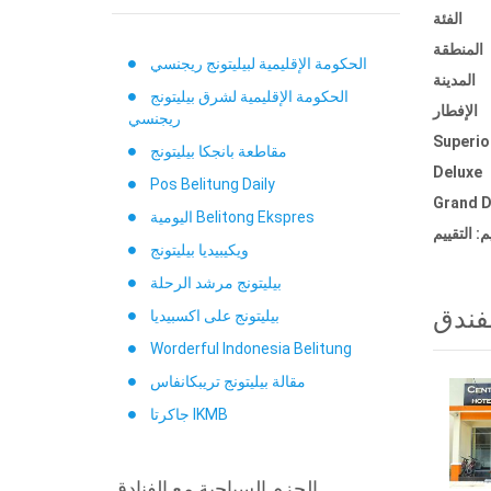
الفئة
المنطقة
الحكومة الإقليمية لبيليتونج ريجنسي
المدينة
الحكومة الإقليمية لشرق بيليتونج
الإفطار
ريجنسي
Superio
مقاطعة بانجكا بيليتونج
Deluxe
Pos Belitung Daily
Grand D
اليومية Belitong Ekspres
ويكيبيديا بيليتونج
بيليتونج مرشد الرحلة
فندق
بيليتونج على اكسبيديا
Worderful Indonesia Belitung
مقالة بيليتونج تريبكانفاس
جاكرتا IKMB
الحزم السياحية مع الفنادق