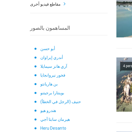
مقاطع فيديو أخرى
المساهمون بالصور
أبو حسن
أندري إيراوان
4 per
آري هانز سيمايلا
فخور نيروانجايا
بن هاريانتو
بوينتارا برجيتنو
حنيف (الرجل في الخطأ)
هندرو هيو
هيرمان سابتا آجي
Heru Desanto