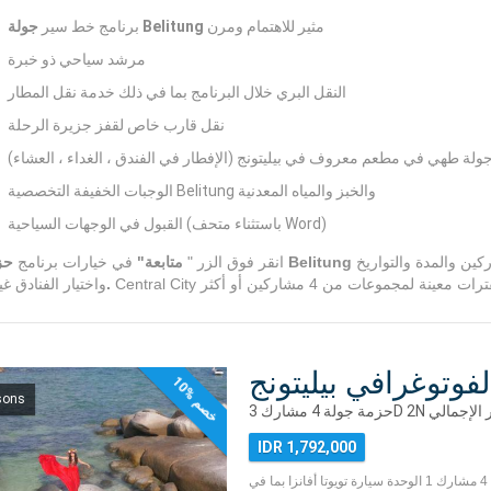
مثير للاهتمام ومرن
جولة Belitung
برنامج خط سير
مرشد سياحي ذو خبرة
النقل البري خلال البرنامج بما في ذلك خدمة نقل المطار
نقل قارب خاص لقفز جزيرة الرحلة
ولة طهي في مطعم معروف في بيليتونج (الإفطار في الفندق ، الغداء ، العشاء)
الوجبات الخفيفة التخصصية Belitung والخبز والمياه المعدنية
القبول في الوجهات السياحية (باستثناء متحف Word)
أدناه لحساب السعر وفقًا للخيارات المختلفة لعدد المشاركين والمدة والتواريخ
حزمة جولة Belitung
انقر فوق الزر "
متابعة"
في خيارات برنامج
الفنادق.
واختيار الفنادق غ
لفوتوغرافي بيليتونج
1
0
%
خ
ص
sons
م
IDR 1,792,000
حزمة جولة بيليتونج 4 مشارك 1 الوحدة سيارة تويوتا أفانزا بما في