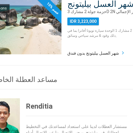
هر العسل بيليتونج
1
0
%
خ
ص
sons
م
IDR 3,223,000
حزمة جولة بيليتونج 2 مشارك 1 الوحدة سيارة تويوتا أفانزا بما في
ذلك وقود & مرشد سياحي وسائق,
شهر العسل بيليتونج بدون فندق
مساعد العطلة الخا
Renditia
مستشار العطلات لدينا على استعداد لمساعدتك في التخطيط
لعطلتك في بيليتونج. يرجى الاتصال بنا عبر الاتصال أدناه.