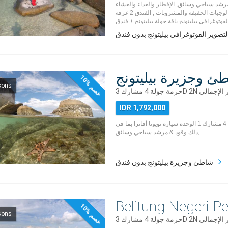
رشد سياحي وسائق, الإفطار والغداء والعشاء
والوجبات الخفيفة والمشروبات , الفندق 2 غرفة Deluxe غرفة
لتصوير الفوتوغرافي بيليتونج بدون فندق
ئ وجزيرة بيليتونج
1
0
%
خ
ص
sons
م
IDR 1,792,000
حزمة جولة بيليتونج 4 مشارك 1 الوحدة سيارة تويوتا أفانزا بما في
ذلك وقود & مرشد سياحي وسائق,
شاطئ وجزيرة بيليتونج بدون فندق
Belitung Negeri Pe
1
0
%
خ
ص
sons
م