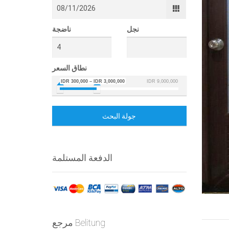
نجل
ناضجة
نطاق السعر
IDR 300,000 – IDR 3,000,000
IDR 9,000,000
image #
جولة البحث
الدفعة المستلمة
مرجع Belitung