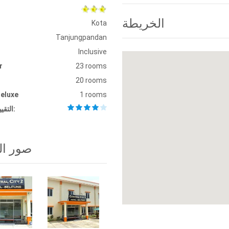
الخريطة
Kota
Tanjungpandan
Inclusive
r
23 rooms
20 rooms
eluxe
1 rooms
التقييم: التقييم:
صور ال