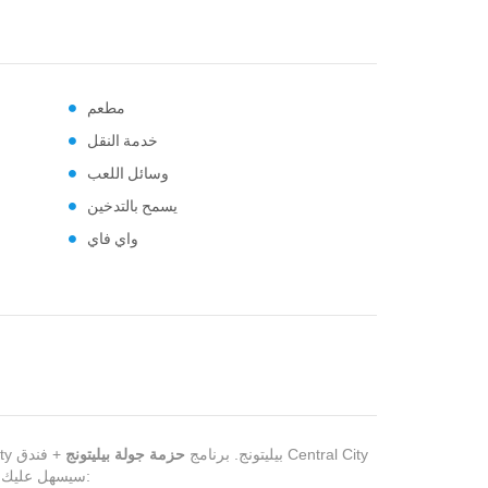
مطعم
خدمة النقل
وسائل اللعب
يسمح بالتدخين
واي فاي
Central City بيليتونج. برنامج
حزمة جولة بيليتونج
+ فندق Central City
سيسهل عليك الاستمتاع بعطلة في بيليتونج بجدول زمني مرن وخدمة ممتازة مع تفاصيل المنشأة التالية: