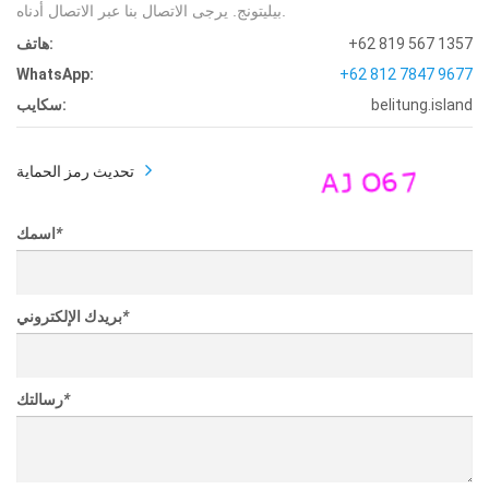
بيليتونج. يرجى الاتصال بنا عبر الاتصال أدناه.
+62 819 567 1357
هاتف:
WhatsApp:
+62 812 7847 9677
belitung.island
سكايب:
تحديث رمز الحماية
*
اسمك
*
بريدك الإلكتروني
*
رسالتك