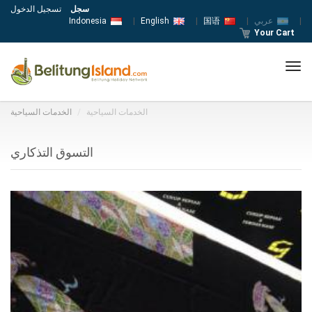
سجل
تسجيل الدخول
|
عربي
|
国语
|
English
|
Indonesia
Your Cart
Tog
navi
الخدمات السياحية
الخدمات السياحية
التسوق التذكاري