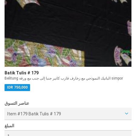
Batik Tulis # 179
Belitung الباتيك النموذجي مع زخارف قارب كاتير جنبا إلى جنب مع ورقة simpor
IDR 750,000
عناصر التسوق
Item #179 Batik Tulis # 179
المبلغ